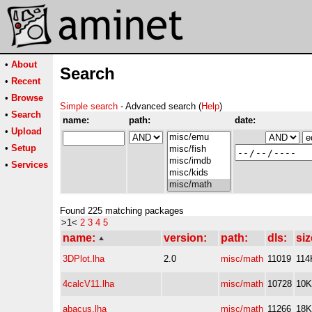
•
About
Search
•
Recent
•
Browse
Simple search
- Advanced search (
Help
)
•
Search
name:
path:
date:
•
Upload
•
Setup
•
Services
Found 225 matching packages
>1<
2
3
4
5
name:
version:
path:
dls:
siz
3DPlot.lha
2.0
misc/math
11019
114
4calcV11.lha
misc/math
10728
10K
abacus.lha
misc/math
11266
18K