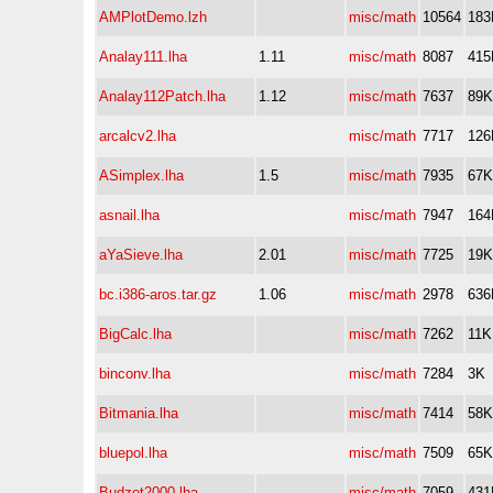
AMPlotDemo.lzh
misc/math
10564
183
Analay111.lha
1.11
misc/math
8087
415
Analay112Patch.lha
1.12
misc/math
7637
89K
arcalcv2.lha
misc/math
7717
126
ASimplex.lha
1.5
misc/math
7935
67K
asnail.lha
misc/math
7947
164
aYaSieve.lha
2.01
misc/math
7725
19K
bc.i386-aros.tar.gz
1.06
misc/math
2978
636
BigCalc.lha
misc/math
7262
11K
binconv.lha
misc/math
7284
3K
Bitmania.lha
misc/math
7414
58K
bluepol.lha
misc/math
7509
65K
Budzet2000.lha
misc/math
7059
431