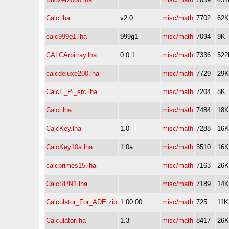
Calc.lha
v2.0
misc/math
7702
62K
calc999g1.lha
999g1
misc/math
7094
9K
CALCArbitray.lha
0.0.1
misc/math
7336
522
calcdeluxe200.lha
misc/math
7729
29K
CalcE_Pi_src.lha
misc/math
7204
8K
Calci.lha
misc/math
7484
18K
CalcKey.lha
1.0
misc/math
7288
16K
CalcKey10a.lha
1.0a
misc/math
3510
16K
calcprimes15.lha
misc/math
7163
26K
CalcRPN1.lha
misc/math
7189
14K
Calculator_For_ADE.zip
1.00.00
misc/math
725
11K
Calculator.lha
1.3
misc/math
8417
26K