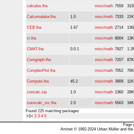
calculus.lha
misc/math
7559
315
Calcumalator.lha
1.0
misc/math
7333
21K
CEB.lha
1.67
misc/math
2714
136
ci.lha
misc/math
8004
13K
CMAT.lha
0.0.1
misc/math
7927
1.2
Comgraph.lha
misc/math
7207
87K
ComplexPlot.lha
misc/math
7052
76K
Compute.lha
45.2
misc/math
3909
11K
concalc.zip
1.0
misc/math
1360
28K
convcalc_src.lha
2.0
misc/math
5563
34K
Found 225 matching packages
>1<
2
3
4
5
Page 
Aminet © 1992-2024 Urban Müller and the