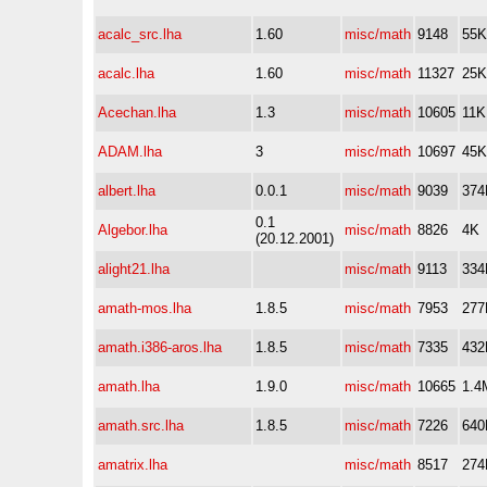
acalc_src.lha
1.60
misc/math
9148
55K
acalc.lha
1.60
misc/math
11327
25K
Acechan.lha
1.3
misc/math
10605
11K
ADAM.lha
3
misc/math
10697
45K
albert.lha
0.0.1
misc/math
9039
374
0.1
Algebor.lha
misc/math
8826
4K
(20.12.2001)
alight21.lha
misc/math
9113
334
amath-mos.lha
1.8.5
misc/math
7953
277
amath.i386-aros.lha
1.8.5
misc/math
7335
432
amath.lha
1.9.0
misc/math
10665
1.4
amath.src.lha
1.8.5
misc/math
7226
640
amatrix.lha
misc/math
8517
274