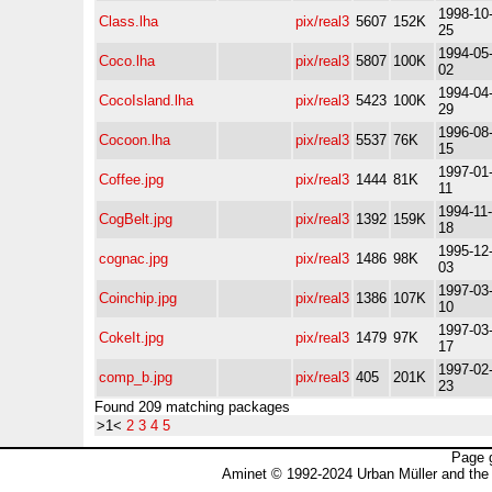
1998-10
Class.lha
pix/real3
5607
152K
25
1994-05
Coco.lha
pix/real3
5807
100K
02
1994-04
CocoIsland.lha
pix/real3
5423
100K
29
1996-08
Cocoon.lha
pix/real3
5537
76K
15
1997-01
Coffee.jpg
pix/real3
1444
81K
11
1994-11-
CogBelt.jpg
pix/real3
1392
159K
18
1995-12
cognac.jpg
pix/real3
1486
98K
03
1997-03
Coinchip.jpg
pix/real3
1386
107K
10
1997-03
CokeIt.jpg
pix/real3
1479
97K
17
1997-02
comp_b.jpg
pix/real3
405
201K
23
Found 209 matching packages
>1<
2
3
4
5
Page 
Aminet © 1992-2024 Urban Müller and the