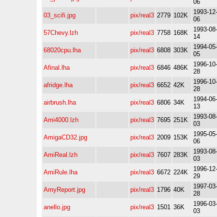
06
1993-12
03_scifi.jpg
pix/real3
2779
102K
06
1993-08
57Chevy.lzh
pix/real3
7758
168K
14
1994-05
68020cpu.lha
pix/real3
6808
303K
05
1996-10
Afinal.lha
pix/real3
6846
486K
28
1996-10
afridge.lha
pix/real3
6652
42K
28
1994-06
airbrush.lha
pix/real3
6806
34K
13
1993-08
Ami4000.lzh
pix/real3
7695
251K
03
1995-05
AmigaCD32.jpg
pix/real3
2009
153K
06
1993-08
AmiReal.lzh
pix/real3
7607
283K
03
1996-12
AmiRule.lha
pix/real3
6672
224K
29
1997-03
AmyReport.jpg
pix/real3
1796
40K
28
1996-03
anello.jpg
pix/real3
1501
36K
03