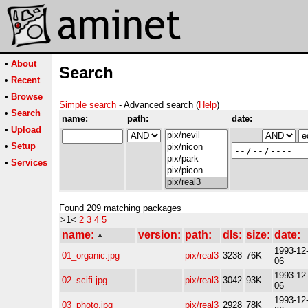
•
About
Search
•
Recent
•
Browse
Simple search
- Advanced search (
Help
)
•
Search
name:
path:
date:
•
Upload
•
Setup
•
Services
Found 209 matching packages
>1<
2
3
4
5
name:
version:
path:
dls:
size:
date:
1993-12
01_organic.jpg
pix/real3
3238
76K
06
1993-12
02_scifi.jpg
pix/real3
3042
93K
06
1993-12
03_photo.jpg
pix/real3
2928
78K