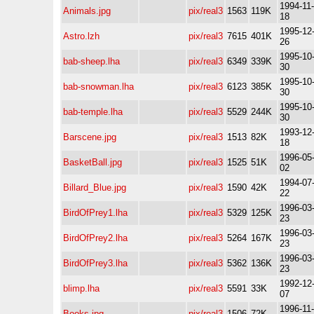
1994-11-
Animals.jpg
pix/real3
1563
119K
18
1995-12
Astro.lzh
pix/real3
7615
401K
26
1995-10
bab-sheep.lha
pix/real3
6349
339K
30
1995-10
bab-snowman.lha
pix/real3
6123
385K
30
1995-10
bab-temple.lha
pix/real3
5529
244K
30
1993-12
Barscene.jpg
pix/real3
1513
82K
18
1996-05
BasketBall.jpg
pix/real3
1525
51K
02
1994-07
Billard_Blue.jpg
pix/real3
1590
42K
22
1996-03
BirdOfPrey1.lha
pix/real3
5329
125K
23
1996-03
BirdOfPrey2.lha
pix/real3
5264
167K
23
1996-03
BirdOfPrey3.lha
pix/real3
5362
136K
23
1992-12
blimp.lha
pix/real3
5591
33K
07
1996-11-
Books.jpg
pix/real3
1506
72K