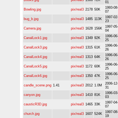
01
1993-08
Bowling.jpg
pix/real3
2178
50K
07
1997-02
bug_b.jpg
pix/real3
1485
113K
23
1997-05
Camera.jpg
pix/real3
1628
156K
04
1996-06
CanalLock1.jpg
pix/real3
1349
92K
25
1996-06
CanalLock3.jpg
pix/real3
1315
61K
26
1996-06
CanalLock4.jpg
pix/real3
1313
64K
26
1996-06
CanalLock5.jpg
pix/real3
1172
60K
25
1996-06
CanalLock6.jpg
pix/real3
1350
47K
25
2006-12
candle_scene.png
1.41
pix/real3
2012
1.0M
31
1996-03
canyon.jpg
pix/real3
1410
81K
03
1997-04
causticR3D.jpg
pix/real3
1465
33K
07
1997-08
church.jpg
pix/real3
1607
524K
19