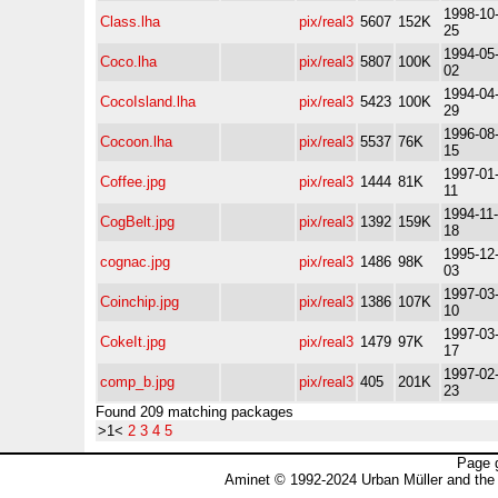
1998-10
Class.lha
pix/real3
5607
152K
25
1994-05
Coco.lha
pix/real3
5807
100K
02
1994-04
CocoIsland.lha
pix/real3
5423
100K
29
1996-08
Cocoon.lha
pix/real3
5537
76K
15
1997-01
Coffee.jpg
pix/real3
1444
81K
11
1994-11-
CogBelt.jpg
pix/real3
1392
159K
18
1995-12
cognac.jpg
pix/real3
1486
98K
03
1997-03
Coinchip.jpg
pix/real3
1386
107K
10
1997-03
CokeIt.jpg
pix/real3
1479
97K
17
1997-02
comp_b.jpg
pix/real3
405
201K
23
Found 209 matching packages
>1<
2
3
4
5
Page 
Aminet © 1992-2024 Urban Müller and the