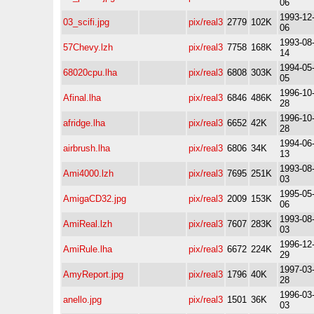
06
1993-12
03_scifi.jpg
pix/real3
2779
102K
06
1993-08
57Chevy.lzh
pix/real3
7758
168K
14
1994-05
68020cpu.lha
pix/real3
6808
303K
05
1996-10
Afinal.lha
pix/real3
6846
486K
28
1996-10
afridge.lha
pix/real3
6652
42K
28
1994-06
airbrush.lha
pix/real3
6806
34K
13
1993-08
Ami4000.lzh
pix/real3
7695
251K
03
1995-05
AmigaCD32.jpg
pix/real3
2009
153K
06
1993-08
AmiReal.lzh
pix/real3
7607
283K
03
1996-12
AmiRule.lha
pix/real3
6672
224K
29
1997-03
AmyReport.jpg
pix/real3
1796
40K
28
1996-03
anello.jpg
pix/real3
1501
36K
03