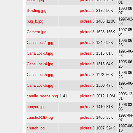
01
1993-08
Bowling.jpg
pix/real3
2178
50K
07
1997-02
bug_b.jpg
pix/real3
1485
113K
23
1997-05
Camera.jpg
pix/real3
1628
156K
04
1996-06
CanalLock1.jpg
pix/real3
1349
92K
25
1996-06
CanalLock3.jpg
pix/real3
1315
61K
26
1996-06
CanalLock4.jpg
pix/real3
1313
64K
26
1996-06
CanalLock5.jpg
pix/real3
1172
60K
25
1996-06
CanalLock6.jpg
pix/real3
1350
47K
25
2006-12
candle_scene.png
1.41
pix/real3
2012
1.0M
31
1996-03
canyon.jpg
pix/real3
1410
81K
03
1997-04
causticR3D.jpg
pix/real3
1465
33K
07
1997-08
church.jpg
pix/real3
1607
524K
19