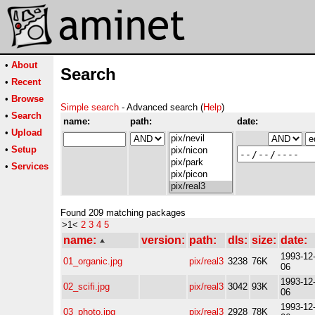
•
About
Search
•
Recent
•
Browse
Simple search
- Advanced search (
Help
)
•
Search
name:
path:
date:
•
Upload
•
Setup
•
Services
Found 209 matching packages
>1<
2
3
4
5
name:
version:
path:
dls:
size:
date:
1993-12
01_organic.jpg
pix/real3
3238
76K
06
1993-12
02_scifi.jpg
pix/real3
3042
93K
06
1993-12
03_photo.jpg
pix/real3
2928
78K