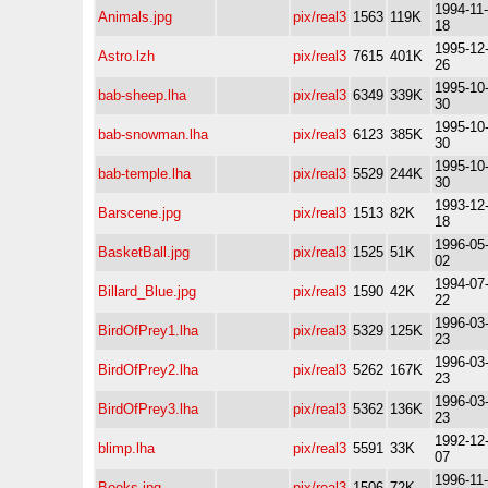
1994-11-
Animals.jpg
pix/real3
1563
119K
18
1995-12
Astro.lzh
pix/real3
7615
401K
26
1995-10
bab-sheep.lha
pix/real3
6349
339K
30
1995-10
bab-snowman.lha
pix/real3
6123
385K
30
1995-10
bab-temple.lha
pix/real3
5529
244K
30
1993-12
Barscene.jpg
pix/real3
1513
82K
18
1996-05
BasketBall.jpg
pix/real3
1525
51K
02
1994-07
Billard_Blue.jpg
pix/real3
1590
42K
22
1996-03
BirdOfPrey1.lha
pix/real3
5329
125K
23
1996-03
BirdOfPrey2.lha
pix/real3
5262
167K
23
1996-03
BirdOfPrey3.lha
pix/real3
5362
136K
23
1992-12
blimp.lha
pix/real3
5591
33K
07
1996-11-
Books.jpg
pix/real3
1506
72K