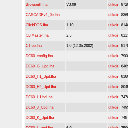
BrowserII.lha
V3.09
util/dir
972
CASCADEv1_0e.lha
util/dir
836
ClickDOS.lha
1.10
util/dir
814
CLIMaster.lha
2.5
util/dir
812
CTree.lha
1.0 (12.05.2002)
util/dir
817
DC60_config.lha
util/dir
790
DC60_G_Upd.lha
util/dir
848
DC60_H1_Upd.lha
util/dir
838
DC60_H2_Upd.lha
util/dir
804
DC60_I_Upd.lha
util/dir
747
DC60_J_Upd.lha
util/dir
749
DC60_K_Upd.lha
util/dir
748
DC60_L_upd.lha
6.0l
util/dir
759