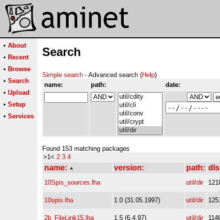
•
About
Search
•
Recent
•
Browse
Simple search
- Advanced search (
Help
)
•
Search
name:
path:
date:
•
Upload
•
Setup
•
Services
Found 153 matching packages
>1<
2
3
4
name:
version:
path:
dls
10Spis_sources.lha
util/dir
121
10spis.lha
1.0 (31.05.1997)
util/dir
125
2b_FileLink15.lha
1.5 (6.4.97)
util/dir
114