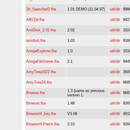
2b_SearcherD.lha
1.01 DEMO (11.04.97)
util/dir
898
ABCDir.lha
util/dir
942
AmiDisk_2.02.lha
2.02
util/dir
102
amidisk.lha
1.03
util/dir
916
AmigaExplorer.lha
1.0
util/dir
103
AmigaFileViewe.lha
2.1
util/dir
944
AmyTree2022.lha
util/dir
350
AmyTree24.lha
util/dir
868
1.3 (same as previous
Browse.lha
util/dir
968
version 1.
Browser.lha
1.48
util/dir
926
BrowserII_key.lha
V3.09
util/dir
901
BrowserII-Patch.lha
3.10
util/dir
926