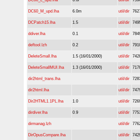
DC60_M_upd.lha
6.0m
util/dir
762
DCPatch15.lha
1.5
util/dir
749
ddiver.lha
0.1
util/dir
784
deftool.lzh
0.2
util/dir
791
DeleteSmall.lha
1.5 (16/01/2000)
util/dir
742
DeleteSmallMUI.lha
1.3 (16/01/2000)
util/dir
717
dir2html_trans.lha
util/dir
728
dir2html.lha
util/dir
747
Dir2HTML1.1PL.lha
1.0
util/dir
726
dirdiver.lha
0.9
util/dir
775
dirmanag.lzh
util/dir
776
DirOpusCompare.lha
util/dir
742