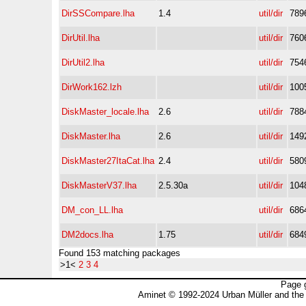
DirSSCompare.lha
1.4
util/dir
789
DirUtil.lha
util/dir
760
DirUtil2.lha
util/dir
754
DirWork162.lzh
util/dir
100
DiskMaster_locale.lha
2.6
util/dir
788
DiskMaster.lha
2.6
util/dir
149
DiskMaster27ItaCat.lha
2.4
util/dir
580
DiskMasterV37.lha
2.5.30a
util/dir
104
DM_con_LL.lha
util/dir
686
DM2docs.lha
1.75
util/dir
684
Found 153 matching packages
>1<
2
3
4
Page 
Aminet © 1992-2024 Urban Müller and the