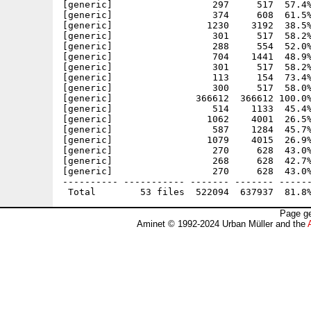
[generic]                  297     517  57.4%
[generic]                  374     608  61.5%
[generic]                 1230    3192  38.5%
[generic]                  301     517  58.2%
[generic]                  288     554  52.0%
[generic]                  704    1441  48.9%
[generic]                  301     517  58.2%
[generic]                  113     154  73.4%
[generic]                  300     517  58.0%
[generic]               366612  366612 100.0%
[generic]                  514    1133  45.4%
[generic]                 1062    4001  26.5%
[generic]                  587    1284  45.7%
[generic]                 1079    4015  26.9%
[generic]                  270     628  43.0%
[generic]                  268     628  42.7%
[generic]                  270     628  43.0%
---------- ----------- ------- ------- ------
Page ge
Aminet © 1992-2024 Urban Müller and the