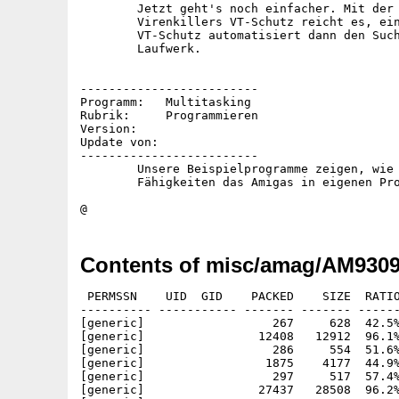
	Jetzt geht's noch einfacher. Mit der neuen Version der

	Virenkillers VT-Schutz reicht es, einen Schalter anzuklicken.

	VT-Schutz automatisiert dann den Suchprozeß fürs interne

	Laufwerk.

-------------------------

Programm:   Multitasking

Rubrik:     Programmieren

Version:

Update von:

-------------------------

	Unsere Beispielprogramme zeigen, wie man die Multitasking-

	Fähigkeiten das Amigas in eigenen Programmen nutzt.

Contents of misc/amag/AM9309
 PERMSSN    UID  GID    PACKED    SIZE  RATIO
---------- ----------- ------- ------- ------
[generic]                  267     628  42.5%
[generic]                12408   12912  96.1%
[generic]                  286     554  51.6%
[generic]                 1875    4177  44.9%
[generic]                  297     517  57.4%
[generic]                27437   28508  96.2%