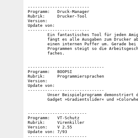
-------------------------

Programm:   Druck-Manager

Rubrik:     Drucker-Tool

Version:

Update von:

-------------------------

	Ein fantastisches Tool für jeden Amiga-User. Einmal gestartet,

	fängt es alle Ausgaben zum Drucker ab und leitet die Datei in

	einen internen Puffer um. Gerade bei Text-, Grafik- oder DTP-

	Programmen steigt so die Arbeitsgeschwindigkeit um ein Viel-

	faches.

-------------------------------

Programm:   BOOPSI

Rubrik:     Programmiersprachen

Version:

Update von:

-------------------------------

	Unser Beispielprogramm demonstriert die Verwendung der BOOPSi-

	Gadget »Gradientslider« und »Colorwheel«.

------------------------

Programm:   VT-Schutz

Rubrik:     Virenkiller

Version:    V 2.55

Update von: 7/93

------------------------
