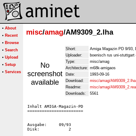
•
About
misc
/
amag
/AM9309_2.lha
•
Recent
•
Browse
Short:
Amiga Magazin PD 9/93, 
•
Search
Uploader:
boenisch rus uni-stuttgart
•
Upload
Type:
misc/amag
No
•
Setup
Architecture:
m68k-amigaos
•
Services
screenshot
Date:
1993-09-16
available
Download:
misc/amag/AM9309_2.lha
Readme:
misc/amag/AM9309_2.re
Downloads:
5561
Inhalt AMIGA-Magazin-PD

=======================

Ausgabe:     09/93

Disk:            2
