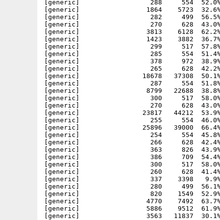
[generic]                  288     554  52.0%
[generic]                 1864    5723  32.6%
[generic]                  282     499  56.5%
[generic]                  270     628  43.0%
[generic]                 3813    6128  62.2%
[generic]                 1423    3882  36.7%
[generic]                  299     517  57.8%
[generic]                  285     554  51.4%
[generic]                  378     972  38.9%
[generic]                  265     628  42.2%
[generic]                18678   37308  50.1%
[generic]                  287     554  51.8%
[generic]                 8799   22688  38.8%
[generic]                  300     517  58.0%
[generic]                  270     628  43.0%
[generic]                23817   44212  53.9%
[generic]                  255     554  46.0%
[generic]                25896   39000  66.4%
[generic]                  254     554  45.8%
[generic]                  266     628  42.4%
[generic]                  363     826  43.9%
[generic]                  386     709  54.4%
[generic]                  300     517  58.0%
[generic]                  260     628  41.4%
[generic]                  337    3398   9.9%
[generic]                  280     499  56.1%
[generic]                  820    1549  52.9%
[generic]                 4770    7492  63.7%
[generic]                 5886    9512  61.9%
[generic]                 3563   11837  30.1%