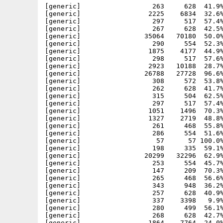
[generic]                  263     628  41.9%
[generic]                 2225    6834  32.6%
[generic]                  297     517  57.4%
[generic]                  267     628  42.5%
[generic]                35064   70180  50.0%
[generic]                  290     554  52.3%
[generic]                 1875    4177  44.9%
[generic]                  298     517  57.6%
[generic]                 2923   10188  28.7%
[generic]                26788   27728  96.6%
[generic]                  308     572  53.8%
[generic]                  262     628  41.7%
[generic]                  315     504  62.5%
[generic]                  297     517  57.4%
[generic]                 1051    1496  70.3%
[generic]                 1327    2719  48.8%
[generic]                  261     468  55.8%
[generic]                  286     554  51.6%
[generic]                   57      57 100.0%
[generic]                  198     335  59.1%
[generic]                20299   32296  62.9%
[generic]                  253     554  45.7%
[generic]                  147     209  70.3%
[generic]                  265     468  56.6%
[generic]                  343     948  36.2%
[generic]                  257     628  40.9%
[generic]                  337    3398   9.9%
[generic]                  280     499  56.1%
[generic]                  268     628  42.7%
[generic]                 1864    7764  24.0%