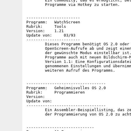
	Ein Commodity, daß es ermöglicht, beliebige

	Programme via Hotkey zu starten.

-----------------------

Programm:   WatchScreen

Rubrik:     Tools

Version:    1.21

Update von:	03/93

-----------------------

	Dieses Programm benötigt OS 2.0 oder höher. Es fängt die

	OpenScreen-Aufrufe ab und zeigt einen Requester an, über den

	der gewünschte Modus einstellbar ist. So lassen sich ältere

	Programme auch mit neuen Bildschirm-Modi starten. Neu ab

	Version 1.1: Eine Konfigurationsdatei speichert die vor-

	genommenen Einstellungen und übernimmt diese bei jedem

	weiteren Aufruf des Programms.

----------------------------------

Programm:   Geheimnisvolles OS 2.0

Rubrik:     Programmieren

Version:

Update von:

----------------------------------

	Ein Assembler-Beispiellisting, das zeigt, auf was bei

	der Programmierung von OS 2.0 zu achten ist.

-----------------------------
