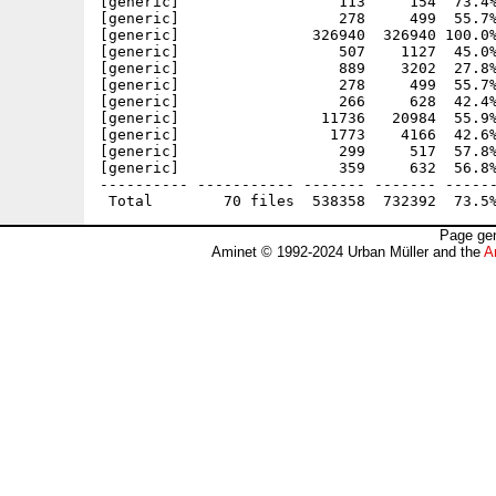
[generic]                  113     154  73.4%
[generic]                  278     499  55.7%
[generic]               326940  326940 100.0%
[generic]                  507    1127  45.0%
[generic]                  889    3202  27.8%
[generic]                  278     499  55.7%
[generic]                  266     628  42.4%
[generic]                11736   20984  55.9%
[generic]                 1773    4166  42.6%
[generic]                  299     517  57.8%
[generic]                  359     632  56.8%
---------- ----------- ------- ------- ------
Page gen
Aminet © 1992-2024 Urban Müller and the
A