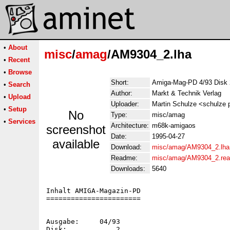
•
About
misc
/
amag
/AM9304_2.lha
•
Recent
•
Browse
Short:
Amiga-Mag-PD 4/93 Disk 
•
Search
Author:
Markt & Technik Verlag
•
Upload
Uploader:
Martin Schulze <schulze p
•
Setup
No
Type:
misc/amag
•
Services
Architecture:
m68k-amigaos
screenshot
Date:
1995-04-27
available
Download:
misc/amag/AM9304_2.lha
Readme:
misc/amag/AM9304_2.re
Downloads:
5640
Inhalt AMIGA-Magazin-PD

=======================

Ausgabe:     04/93

Disk:            2
