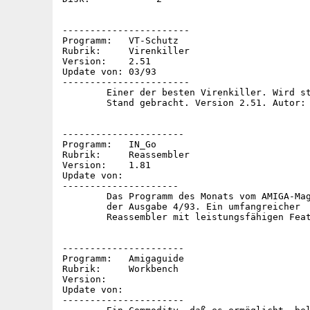
-----------------------

Programm:   VT-Schutz

Rubrik:     Virenkiller

Version:    2.51

Update von: 03/93

-----------------------

	Einer der besten Virenkiller. Wird ständig auf den neuesten

	Stand gebracht. Version 2.51. Autor: Heiner Schneegold

----------------------

Programm:   IN_Go

Rubrik:     Reassembler

Version:    1.81

Update von:

---------------------

	Das Programm des Monats vom AMIGA-Magazin

	der Ausgabe 4/93. Ein umfangreicher

	Reassembler mit leistungsfähigen Features.

----------------------

Programm:   Amigaguide

Rubrik:     Workbench

Version:

Update von:

----------------------
