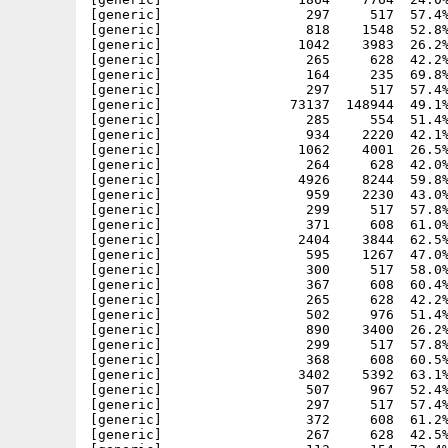
[generic]                  297     517  57.4%
[generic]                  818    1548  52.8%
[generic]                 1042    3983  26.2%
[generic]                  265     628  42.2%
[generic]                  164     235  69.8%
[generic]                  297     517  57.4%
[generic]                73137  148944  49.1%
[generic]                  285     554  51.4%
[generic]                  934    2220  42.1%
[generic]                 1062    4001  26.5%
[generic]                  264     628  42.0%
[generic]                 4926    8244  59.8%
[generic]                  959    2230  43.0%
[generic]                  299     517  57.8%
[generic]                  371     608  61.0%
[generic]                 2404    3844  62.5%
[generic]                  595    1267  47.0%
[generic]                  300     517  58.0%
[generic]                  367     608  60.4%
[generic]                  265     628  42.2%
[generic]                  502     976  51.4%
[generic]                  890    3400  26.2%
[generic]                  299     517  57.8%
[generic]                  368     608  60.5%
[generic]                 3402    5392  63.1%
[generic]                  507     967  52.4%
[generic]                  297     517  57.4%
[generic]                  372     608  61.2%
[generic]                  267     628  42.5%