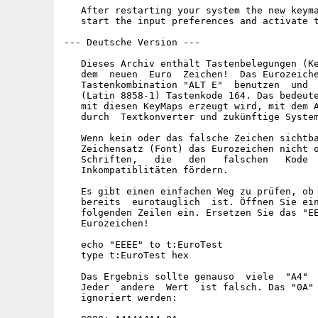
   After restarting your system the new keyma
   start the input preferences and activate t
--- Deutsche Version ---

   Dieses Archiv enthält Tastenbelegungen (Ke
   dem  neuen  Euro  Zeichen!  Das Eurozeiche
   Tastenkombination "ALT E"  benutzen  und  
   (Latin 8858-1) Tastenkode 164. Das bedeute
   mit diesen KeyMaps erzeugt wird, mit dem A
   durch  Textkonverter und zukünftige System
   Wenn kein oder das falsche Zeichen sichtba
   Zeichensatz (Font) das Eurozeichen nicht o
   Schriften,   die   den   falschen   Kode  
   Inkompatiblitäten fördern.

   Es gibt einen einfachen Weg zu prüfen, ob 
   bereits  eurotauglich  ist. Öffnen Sie ein
   folgenden Zeilen ein. Ersetzen Sie das "EE
   Eurozeichen!

   echo "EEEE" to t:EuroTest

   type t:EuroTest hex

   Das Ergebnis sollte genauso  viele  "A4"  
   Jeder  andere  Wert  ist falsch. Das "0A" 
   ignoriert werden:
