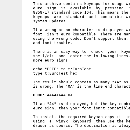
   This archive contains keymaps for usage wi
   euro  sign  is  available  by  pressing  "
   8858-1) standard code 164. This means the 
   keymaps  are  standard  and  compatible wi
   system updates.

   If a wrong or no character is displayed wi
   font  isn't euro kompatible. There are man
   using the wrong code. Don't support them: 
   and font trouble.

   There is an easy way to  check  your  keym
   shell/cli  and  enter the following lines.
   more euro signs!

   echo "EEEE" to t:EuroTest

   type t:EuroTest hex

   The result should contain as many "A4" as 
   is wrong. The "0A" is the line end charact
   0000: A4A4A4A4 0A

   If an "A4" is displayed, but the key combi
   euro sign, then your font isn't compatible
   To install the required keymap copy it  in
   using  a  Win9x  keyboard  then use the ke
   drawer as source. The destination is alway