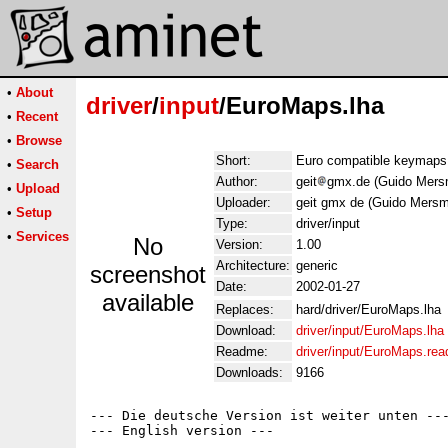
•
About
driver
/
input
/EuroMaps.lha
•
Recent
•
Browse
Short:
Euro compatible keymaps 
•
Search
Author:
geit
gmx.de (Guido Mers
•
Upload
Uploader:
geit gmx de (Guido Mers
•
Setup
Type:
driver/input
•
Services
No
Version:
1.00
Architecture:
generic
screenshot
Date:
2002-01-27
available
Replaces:
hard/driver/EuroMaps.lha
Download:
driver/input/EuroMaps.lha
Readme:
driver/input/EuroMaps.re
Downloads:
9166
--- Die deutsche Version ist weiter unten ---
--- English version ---
