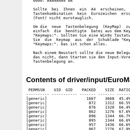
   0000: A4A4A4A4 0A

   Sollte  bei  Ihnen  ein  A4  erscheinen,  
   Tastenkombination  kein  Eurozeichen  ersc
   (Font) nicht eurotauglich.

   Um die  neue  Tastenbelegung  (KeyMap)  zu
   einfach  die  benötigte  Datei aus dem Key
   "Keymaps:". Sollten Sie eine Win9x Tastatu
   Sie  die  Keymap  aus  der  Schublade "Key
   "Keymaps:". Das ist schon alles.

   Nach einem Neustart sollte die neue Belegu
   das nicht, dann Starten sie den Input-Vore
Contents of driver/input/EuroM
 PERMSSN    UID  GID    PACKED    SIZE  RATIO
---------- ----------- ------- ------- ------
[generic]                 1667    3668  45.4%
[generic]                  872    1312  66.5%
[generic]                  876    1320  66.4%
[generic]                  862    1276  67.6%
[generic]                  896    1344  66.7%
[generic]                  895    1344  66.6%
[generic]                  957    1436  66.6%
[generic]                  867    1276  67.9%