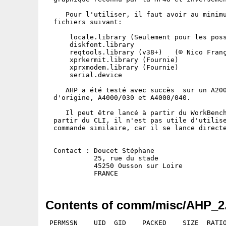
     Pour l'utiliser, il faut avoir au minimu
  fichiers suivant:

      locale.library (Seulement pour les poss
      diskfont.library

      reqtools.library (v38+)   (© Nico Franç
      xprkermit.library (Fournie)

      xprxmodem.library (Fournie)

      serial.device

     AHP a été testé avec succès  sur un A200
  d'origine, A4000/030 et A4000/040.

     Il peut être lancé à partir du WorkBench
  partir du CLI, il n'est pas utile d'utilise
  commande similaire, car il se lance directe
  Contact : Doucet Stéphane

            25, rue du stade

            45250 Ousson sur Loire

Contents of comm/misc/AHP_2.
 PERMSSN    UID  GID    PACKED    SIZE  RATIO