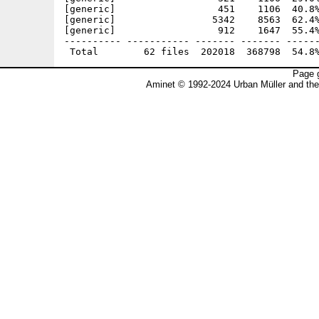
[generic]                  451    1106  40.8%
[generic]                 5342    8563  62.4%
[generic]                  912    1647  55.4%
---------- ----------- ------- ------- ------
Page g
Aminet © 1992-2024 Urban Müller and th