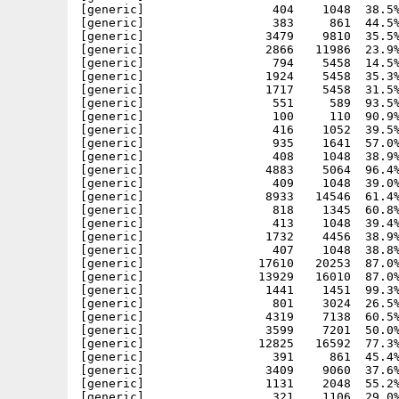
[generic]                  404    1048  38.5%
[generic]                  383     861  44.5%
[generic]                 3479    9810  35.5%
[generic]                 2866   11986  23.9%
[generic]                  794    5458  14.5%
[generic]                 1924    5458  35.3%
[generic]                 1717    5458  31.5%
[generic]                  551     589  93.5%
[generic]                  100     110  90.9%
[generic]                  416    1052  39.5%
[generic]                  935    1641  57.0%
[generic]                  408    1048  38.9%
[generic]                 4883    5064  96.4%
[generic]                  409    1048  39.0%
[generic]                 8933   14546  61.4%
[generic]                  818    1345  60.8%
[generic]                  413    1048  39.4%
[generic]                 1732    4456  38.9%
[generic]                  407    1048  38.8%
[generic]                17610   20253  87.0%
[generic]                13929   16010  87.0%
[generic]                 1441    1451  99.3%
[generic]                  801    3024  26.5%
[generic]                 4319    7138  60.5%
[generic]                 3599    7201  50.0%
[generic]                12825   16592  77.3%
[generic]                  391     861  45.4%
[generic]                 3409    9060  37.6%
[generic]                 1131    2048  55.2%
[generic]                  321    1106  29.0%