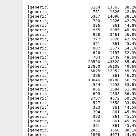
---------- ----------- ------- ------- ------
[generic]                 5184   13563  38.2%
[generic]                  781    1826  42.8%
[generic]                 5367   14096  38.1%
[generic]                  780    1826  42.7%
[generic]                  386     861  44.8%
[generic]                  955    2085  45.8%
[generic]                  928    3461  26.8%
[generic]                  777    1826  42.6%
[generic]                  391     861  45.4%
[generic]                  907    1677  54.1%
[generic]                  626    1197  52.3%
[generic]                  704    1449  48.6%
[generic]                28530   43628  65.4%
[generic]                27850   56108  49.6%
[generic]                 6825   12352  55.3%
[generic]                  396     861  46.0%
[generic]                10646   18788  56.7%
[generic]                  524    1558  33.6%
[generic]                  866    1684  51.4%
[generic]                  699    1893  36.9%
[generic]                 2707    4572  59.2%
[generic]                  527    1558  33.8%
[generic]                  383     861  44.5%
[generic]                  394     861  45.8%
[generic]                  392     861  45.5%
[generic]                  390     861  45.3%
[generic]                  391     861  45.4%
[generic]                 2851    3558  80.1%
[generic]                 1808    4071  44.4%