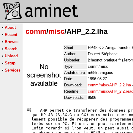
•
About
comm
/
misc
/AHP_2.2.lha
•
Recent
•
Browse
Short:
HP48 <-> Amiga transfer 
•
Search
Author:
Doucet Stéphane
•
Upload
Uploader:
jchesnot pratique fr (Jer
•
Setup
No
Type:
comm/misc
•
Services
Architecture:
m68k-amigaos
screenshot
Date:
1996-08-27
available
Download:
comm/misc/AHP_2.2.lha
Readme:
comm/misc/AHP_2.2.rea
Downloads:
9506
    AHP permet de transférer des données pr
  que HP 48 (S,SX,G ou GX) vers notre cher Am
  lement possible de récupérer des programmes
  férés sur un PC. Et oui, on peut maintenant
  Enfin "grand" si l'on veut. On peut aussi c
  graphique reconnu par la HP48 et inversemen