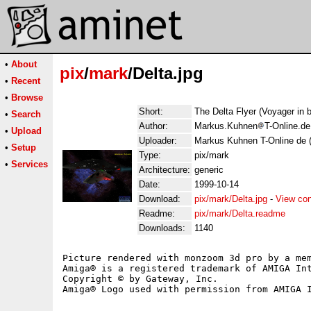
•
About
pix
/
mark
/Delta.jpg
•
Recent
•
Browse
Short:
The Delta Flyer (Voyager in 
•
Search
Author:
Markus.Kuhnen
T-Online.d
•
Upload
Uploader:
Markus Kuhnen T-Online de 
•
Setup
Type:
pix/mark
•
Services
Architecture:
generic
Date:
1999-10-14
Download:
pix/mark/Delta.jpg
-
View con
Readme:
pix/mark/Delta.readme
Downloads:
1140
Picture rendered with monzoom 3d pro by a mem
Amiga® is a registered trademark of AMIGA Int
Copyright © by Gateway, Inc.

Amiga® Logo used with permission from AMIGA I